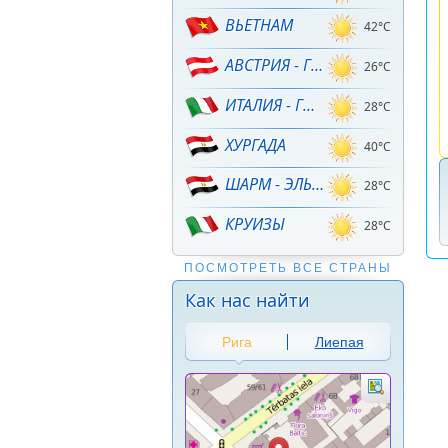
ВЬЕТНАМ
42°C
АВСТРИЯ - ГОРНЫЕ ЛЫЖИ!
26°C
ИТАЛИЯ - ГОРНЫЕ ЛЫЖИ
28°C
ХУРГАДА
40°C
ШАРМ - ЭЛЬ - ШЕЙХ
28°C
КРУИЗЫ
28°C
ПОСМОТРЕТЬ ВСЕ СТРАНЫ
Как нас найти
Рига
Лиепая