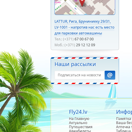
LATTUR, Рига, Бруниниеку 29/31,
LV-1001 - напротив нас есть место
для парковки автомашины
Тел.: (+371)
67 00 67 00
Моб.: (+371)
29 12 12 09
Наши рассылки
Fly24.lv
Инфор
На Главную
Памятка 
Актуально
Ваша бе
Путешествия
Аптечка 
Авиабилеты
Таблица 