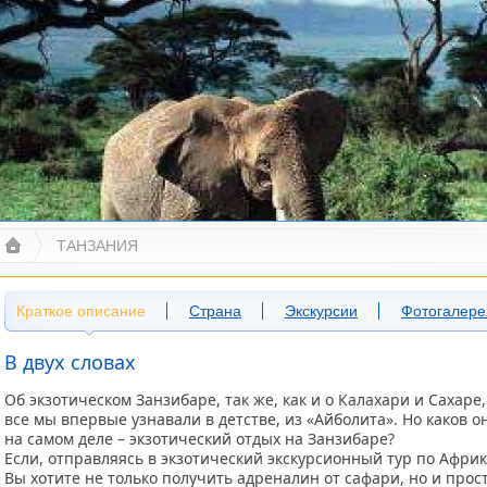
ТАНЗАНИЯ
Краткое описание
Страна
Экскурсии
Фотогалере
В двух словах
Об экзотическом Занзибаре, так же, как и о Калахари и Сахаре,
все мы впервые узнавали в детстве, из «Айболита». Но каков о
на самом деле – экзотический отдых на Занзибаре?
Если, отправляясь в экзотический экскурсионный тур по Африк
Вы хотите не только получить адреналин от сафари, но и прос