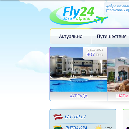
Добро пожало
увлеченных 
Актуально
Путешествия
25.10.2023
807
EUR
ХУРГАДА
ШАРМ 
LATTUR.LV
ЛИТВА-SPA
17°C