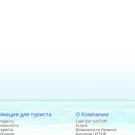
мация для туриста
О Компании
туристу
Сайт SIA “LATTUR”
зопасность
Услуги
туриста
Возможности Лизинга
сезонов
Каталоги LATTUR