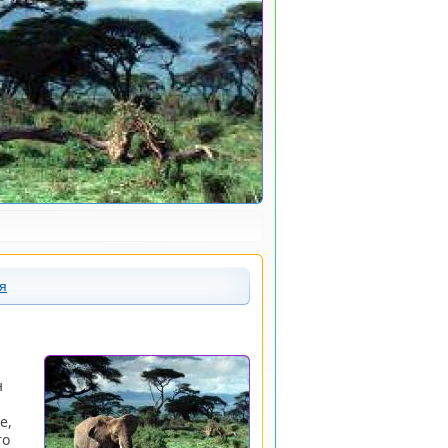
я
н
е,
то