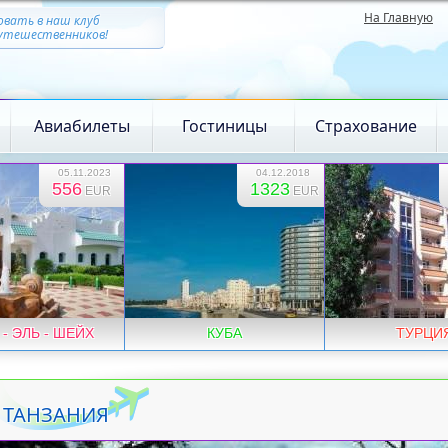
На Главную
вать в наш клуб
путешественников!
Авиабилеты
Гостиницы
Страхование
05.11.2023
04.12.2018
556
1323
EUR
EUR
- ЭЛЬ - ШЕЙХ
КУБА
ТУРЦИ
ТАНЗАНИЯ