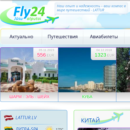
Наш опыт и надежность – ваш компас в
мире путешествий - LATTUR
Актуально
Путешествия
Авиабилеты
05.11.2023
04.12.2018
556
1323
EUR
EUR
ШАРМ - ЭЛЬ - ШЕЙХ
КУБА
LATTUR.LV
КИТАЙ
ЛИТВА-SPA
17°C