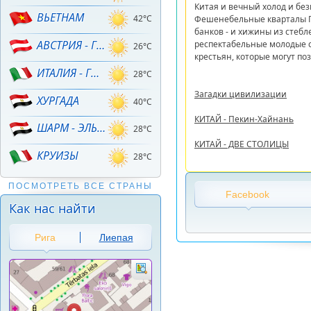
Китая и вечный холод и без
ВЬЕТНАМ
42°C
Фешенебельные кварталы 
банков - и хижины из стеб
АВСТРИЯ - ГОРНЫЕ ЛЫЖИ!
респектабельные молодые с
26°C
крестьян, которые могут по
ИТАЛИЯ - ГОРНЫЕ ЛЫЖИ
28°C
Загадки цивилизации
ХУРГАДА
40°C
КИТАЙ - Пекин-Хайнань
ШАРМ - ЭЛЬ - ШЕЙХ
28°C
КИТАЙ - ДВЕ СТОЛИЦЫ
КРУИЗЫ
28°C
ПОСМОТРЕТЬ ВСЕ СТРАНЫ
Facebook
Как нас найти
Рига
Лиепая