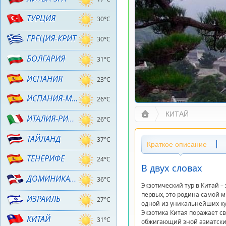
ТУРЦИЯ
30°C
ГРЕЦИЯ-КРИТ
30°C
БОЛГАРИЯ
31°C
ИСПАНИЯ
23°C
ИСПАНИЯ-МАЙОРКА
26°C
КИТАЙ
ИТАЛИЯ-РИМИНИ
26°C
ТАЙЛАНД
37°C
Краткое описание
ТЕНЕРИФЕ
24°C
В двух словах
ДОМИНИКАНА
36°C
Экзотический тур в Китай –
первых, это родина самой 
ИЗРАИЛЬ
27°C
одной из уникальнейших ку
Экзотика Китая поражает св
КИТАЙ
31°C
обжигающий зной азиатских