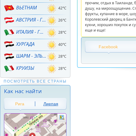
прочим, отдых в Таиланде, б
ВЬЕТНАМ
42°C
душу, на мироощущение. Сп
фрукты, купание в море, ш
АВСТРИЯ - ГОРНЫЕ ЛЫЖИ!
Королевский дворец в Банг
26°C
кухни, хороших покупок и с
еще и еще!
ИТАЛИЯ - ГОРНЫЕ ЛЫЖИ
28°C
ХУРГАДА
40°C
Facebook
ШАРМ - ЭЛЬ - ШЕЙХ
28°C
КРУИЗЫ
28°C
ПОСМОТРЕТЬ ВСЕ СТРАНЫ
Как нас найти
Рига
Лиепая