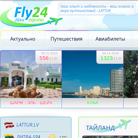
Наш опыт и надежность – ваш компас в
мире путешествий - LATTUR
Актуально
Путешествия
Авиабилеты
05.11.2023
04.12.2018
556
1323
EUR
EUR
ШАРМ - ЭЛЬ - ШЕЙХ
КУБА
LATTUR.LV
ТАЙЛАНД
ЛИТВА-SPA
17°C