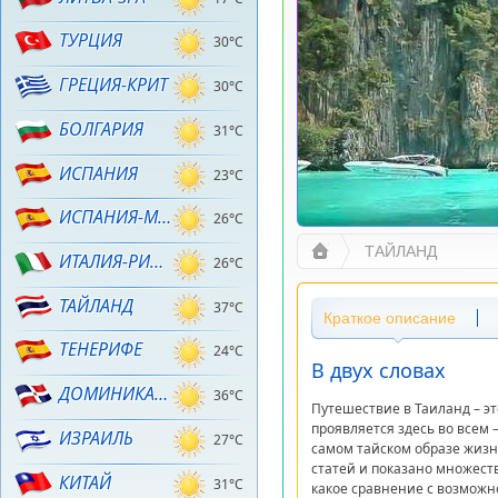
ТУРЦИЯ
30°C
ГРЕЦИЯ-КРИТ
30°C
БОЛГАРИЯ
31°C
ИСПАНИЯ
23°C
ИСПАНИЯ-МАЙОРКА
26°C
ТАЙЛАНД
ИТАЛИЯ-РИМИНИ
26°C
ТАЙЛАНД
37°C
Краткое описание
ТЕНЕРИФЕ
24°C
В двух словах
ДОМИНИКАНА
36°C
Путешествие в Таиланд – эт
проявляется здесь во всем –
ИЗРАИЛЬ
27°C
самом тайском образе жизн
статей и показано множеств
КИТАЙ
31°C
какое сравнение с возможн