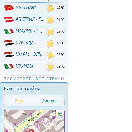
ВЬЕТНАМ
42°C
АВСТРИЯ - ГОРНЫЕ ЛЫЖИ!
26°C
ИТАЛИЯ - ГОРНЫЕ ЛЫЖИ
28°C
ХУРГАДА
40°C
ШАРМ - ЭЛЬ - ШЕЙХ
28°C
КРУИЗЫ
28°C
ПОСМОТРЕТЬ ВСЕ СТРАНЫ
Как нас найти
Рига
Лиепая