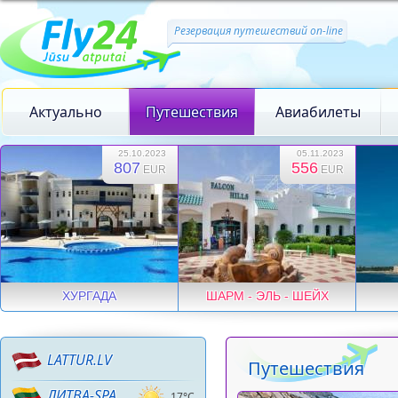
Резервация путешествий on-line
Актуально
Путешествия
Авиабилеты
25.10.2023
05.11.2023
807
556
EUR
EUR
ХУРГАДА
ШАРМ - ЭЛЬ - ШЕЙХ
LATTUR.LV
Путешествия
ЛИТВА-SPA
17°C