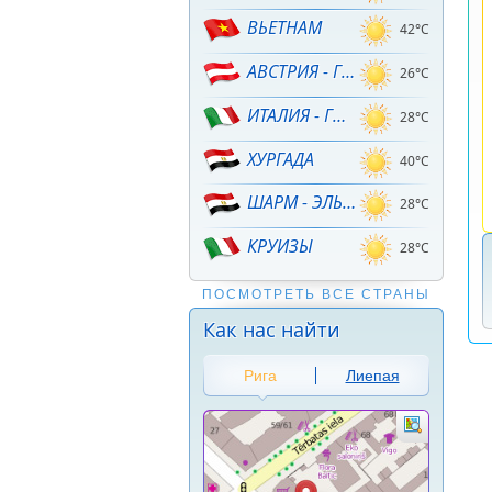
ВЬЕТНАМ
42°C
АВСТРИЯ - ГОРНЫЕ ЛЫЖИ!
26°C
ИТАЛИЯ - ГОРНЫЕ ЛЫЖИ
28°C
ХУРГАДА
40°C
ШАРМ - ЭЛЬ - ШЕЙХ
28°C
КРУИЗЫ
28°C
ПОСМОТРЕТЬ ВСЕ СТРАНЫ
Как нас найти
Рига
Лиепая