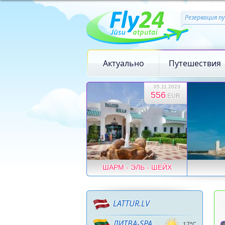
Резервация п
Актуально
Путешествия
05.11.2023
556
EUR
ШАРМ - ЭЛЬ - ШЕЙХ
LATTUR.LV
ЛИТВА-SPA
17°C