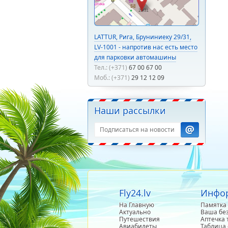
LATTUR, Рига, Бруниниеку 29/31,
LV-1001 - напротив нас есть место
для парковки автомашины
Тел.: (+371)
67 00 67 00
Моб.: (+371)
29 12 12 09
Наши рассылки
Fly24.lv
Инфор
На Главную
Памятка 
Актуально
Ваша бе
Путешествия
Аптечка 
Авиабилеты
Таблица 