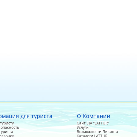
мация для туриста
О Компании
туристу
Сайт SIA “LATTUR”
зопасность
Услуги
туриста
Возможности Лизинга
сезонов
Каталоги LATTUR