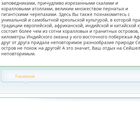
заповедниками, причудливо изрезанными скалами и
коралловыми атоллами, великим множеством пернатых и
гигантскими черепахами. Здесь Вы также познакомитесь с
уникальной и самобытной креольской культурой, в которой п
традиции европейской, африканской, индийской и китайской 
состоит более чем из сотни коралловых и гранитных островов
километры Индийского океана у юго-восточного побережья Аф
друг от друга придала неповторимое разнообразие природе С
остров не похож на другой! А это значит, Ваш отдых на Сейше
неповторимым.
Facebook