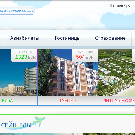
На Главную
утешествий on-line
Авиабилеты
Гостиницы
Страхование
04.12.2018
15.10.2023
1323
504
EUR
EUR
КУБА
ТУРЦИЯ
ЛИТВА-ДРУСК
СЕЙШЕЛЫ