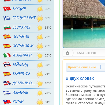
ТУРЦИЯ
30°C
ГРЕЦИЯ-КРИТ
30°C
БОЛГАРИЯ
31°C
ИСПАНИЯ
23°C
ИСПАНИЯ-МАЙОРКА
26°C
КАБО-ВЕРДЕ
ИТАЛИЯ-РИМИНИ
26°C
ТАЙЛАНД
37°C
Краткое описание
ТЕНЕРИФЕ
24°C
В двух словах
ДОМИНИКАНА
36°C
Экзотическое путешеств
времена страну мы зна
ИЗРАИЛЬ
27°C
Зеленого мыса) - это п
где время словно замедл
КИТАЙ
31°C
суете и стрессам. Живу