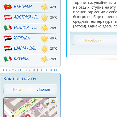
торопится, улыбчивы и
ВЬЕТНАМ
на отдых: ступив на эт
42°C
полной гармонии с соб
быстро вообще перестае
АВСТРИЯ - ГОРНЫЕ ЛЫЖИ!
26°C
средняя температура, в 
(летом). Однако здесь 
ИТАЛИЯ - ГОРНЫЕ ЛЫЖИ
28°C
ХУРГАДА
40°C
Facebook
ШАРМ - ЭЛЬ - ШЕЙХ
28°C
КРУИЗЫ
28°C
ПОСМОТРЕТЬ ВСЕ СТРАНЫ
Как нас найти
Рига
Лиепая