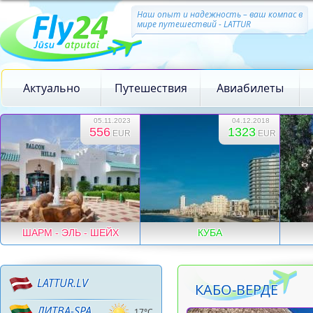
Наш опыт и надежность – ваш компас в
мире путешествий - LATTUR
Актуально
Путешествия
Авиабилеты
05.11.2023
04.12.2018
556
1323
EUR
EUR
ШАРМ - ЭЛЬ - ШЕЙХ
КУБА
LATTUR.LV
КАБО-ВЕРДЕ
ЛИТВА-SPA
17°C