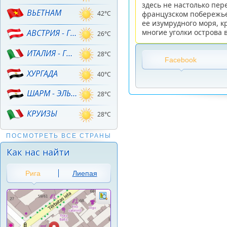
здесь не настолько пер
ВЬЕТНАМ
французском побережье
42°C
ее изумрудного моря, 
многие уголки острова 
АВСТРИЯ - ГОРНЫЕ ЛЫЖИ!
26°C
ИТАЛИЯ - ГОРНЫЕ ЛЫЖИ
28°C
Facebook
ХУРГАДА
40°C
ШАРМ - ЭЛЬ - ШЕЙХ
28°C
КРУИЗЫ
28°C
ПОСМОТРЕТЬ ВСЕ СТРАНЫ
Как нас найти
Рига
Лиепая