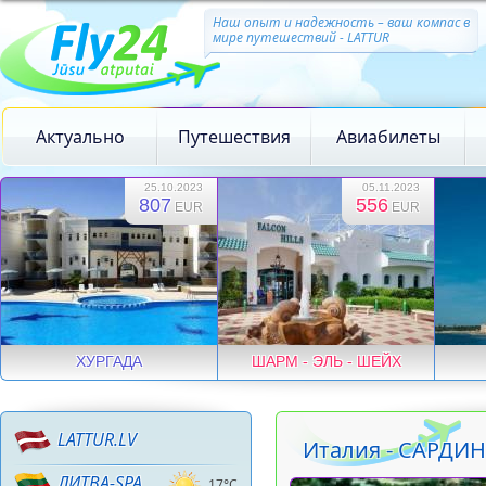
Наш опыт и надежность – ваш компас в
мире путешествий - LATTUR
Актуально
Путешествия
Авиабилеты
25.10.2023
05.11.2023
807
556
EUR
EUR
ХУРГАДА
ШАРМ - ЭЛЬ - ШЕЙХ
LATTUR.LV
Италия - САРДИ
ЛИТВА-SPA
17°C