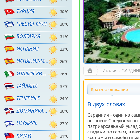
ТУРЦИЯ
30°C
ГРЕЦИЯ-КРИТ
30°C
БОЛГАРИЯ
31°C
ИСПАНИЯ
23°C
ИСПАНИЯ-МАЙОРКА
26°C
Италия - САРДИ
ИТАЛИЯ-РИМИНИ
26°C
ТАЙЛАНД
37°C
Краткое описание
ТЕНЕРИФЕ
24°C
В двух словах
ДОМИНИКАНА
36°C
Сардиния - один из сам
островов Средиземного
ИЗРАИЛЬ
27°C
патриархальный уклад ж
стадами по горам, в ка
КИТАЙ
31°C
костюмы и самобытные 