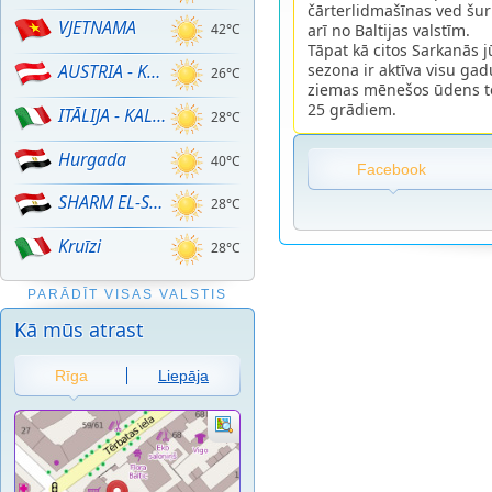
čārterlidmašīnas ved šur
VJETNAMA
arī no Baltijas valstīm.
42°C
Tāpat kā citos Sarkanās j
sezona ir aktīva visu ga
AUSTRIA - KALNU SLĒPOŠANA!
26°C
ziemas mēnešos ūdens te
25 grādiem.
ITĀLIJA - KALNU SLĒPOŠANA
28°C
Hurgada
40°C
Facebook
SHARM EL-SHEIKH
28°C
Kruīzi
28°C
PARĀDĪT VISAS VALSTIS
Kā mūs atrast
Rīga
Liepāja