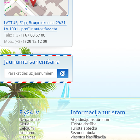
LATTUR, Rīga, Bruņinieku iela 29/31,
LV-1001 - pretī ir autostāvvieta
Tālr.: (+371)
67 00 67 00
Mob.: (+371)
29 12 12 09
Jaunumu saņemšana
Fly24.lv
Informācija tūristam
Uz galveno
Atgadinājums tūristam
Aktuali
Tūrista drošība
Ceļojumi
Tūrista aptečka
Lidojumi
Sezonu tabula
Viesnīcas
Viesnīcu klasifikācija