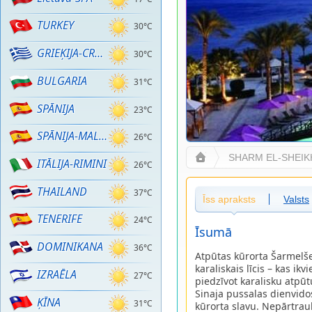
TURKEY
30°C
GRIEĶIJA-CRETE
30°C
BULGARIA
31°C
SPĀNIJA
23°C
SPĀNIJA-MALLORCA
26°C
SHARM EL-SHEIK
ITĀLIJA-RIMINI
26°C
THAILAND
37°C
Īss apraksts
Valsts
TENERIFE
24°C
Īsumā
DOMINIKANA
36°C
Atpūtas kūrorta Šarmelše
karaliskais līcis – kas i
IZRAĒLA
27°C
piedzīvot karalisku atpū
Sinaja pussalas dienvido
ĶĪNA
31°C
kūrorta slavu. Nepārtra