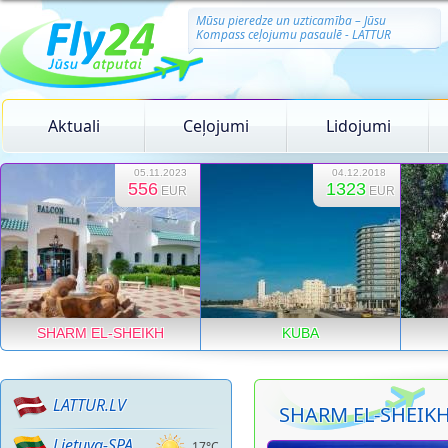
Mūsu pieredze un uzticamība – Jūsu
Kompass ceļojumu pasaulē - LATTUR
Aktuali
Ceļojumi
Lidojumi
05.11.2023
04.12.2018
556
1323
EUR
EUR
SHARM EL-SHEIKH
KUBA
LATTUR.LV
SHARM EL-SHEIK
Lietuva-SPA
17°C