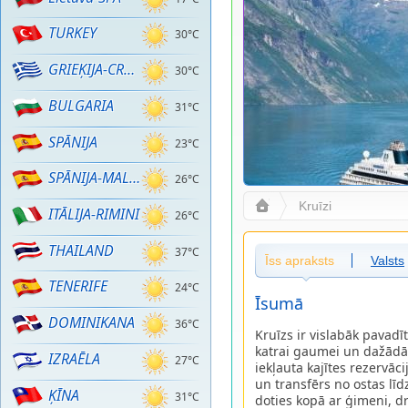
TURKEY
30°C
GRIEĶIJA-CRETE
30°C
BULGARIA
31°C
SPĀNIJA
23°C
SPĀNIJA-MALLORCA
26°C
Kruīzi
ITĀLIJA-RIMINI
26°C
THAILAND
37°C
Īss apraksts
Valsts
TENERIFE
24°C
Īsumā
DOMINIKANA
36°C
Kruīzs ir vislabāk pavad
katrai gaumei un dažādā
IZRAĒLA
27°C
iekļauta kajītes rezervācij
un transfērs no ostas līd
ĶĪNA
31°C
doties kopā ar ģimeni, d