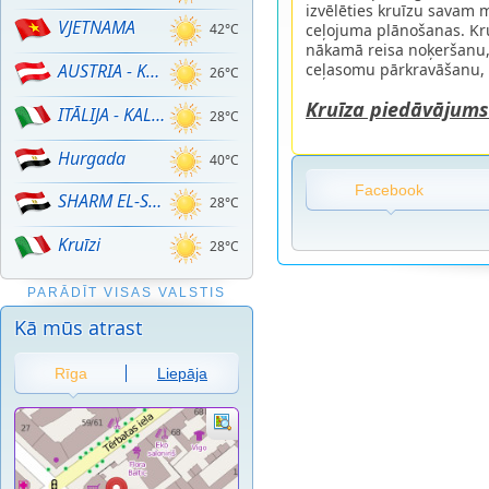
izvēlēties kruīzu savam 
VJETNAMA
ceļojuma plānošanas. Kru
42°C
nākamā reisa noķeršanu,
ceļasomu pārkravāšanu, 
AUSTRIA - KALNU SLĒPOŠANA!
26°C
Kruīza piedāvājums
ITĀLIJA - KALNU SLĒPOŠANA
28°C
Hurgada
40°C
Facebook
SHARM EL-SHEIKH
28°C
Kruīzi
28°C
PARĀDĪT VISAS VALSTIS
Kā mūs atrast
Rīga
Liepāja