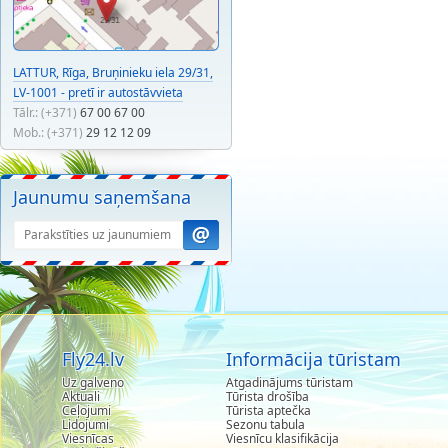
LATTUR, Rīga, Bruņinieku iela 29/31,
LV-1001 - pretī ir autostāvvieta
Tālr.: (+371)
67 00 67 00
Mob.: (+371)
29 12 12 09
Jaunumu saņemšana
Fly24.lv
Informācija tūristam
Uz galveno
Atgadinājums tūristam
Aktuali
Tūrista drošība
Ceļojumi
Tūrista aptečka
Lidojumi
Sezonu tabula
Viesnīcas
Viesnīcu klasifikācija