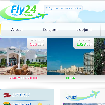
Ceļojumu rezervācija on-line
Aktuali
Ceļojumi
Lidojumi
05.11.2023
04.12.2018
556
1323
EUR
EUR
SHARM EL-SHEIKH
KUBA
LATTUR.LV
Kruīzi
Lietuva-SPA
17°C