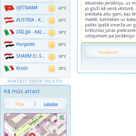
eksotisko Jordāniju, uz mi
VJETNAMA
jo gluži kā senā vēsturē,
42°C
pieskata aitu gani, kas t
meklē, balstoties uz koka
AUSTRIA - KALNU SLĒPOŠANA!
26°C
paliks īpašā smarža un g
tirkīzzilas jūras piekrast
ITĀLIJA - KALNU SLĒPOŠANA
28°C
ceļojumam pa Jordāniju!
Hurgada
40°C
Facebook
SHARM EL-SHEIKH
28°C
Kruīzi
28°C
PARĀDĪT VISAS VALSTIS
Kā mūs atrast
Rīga
Liepāja