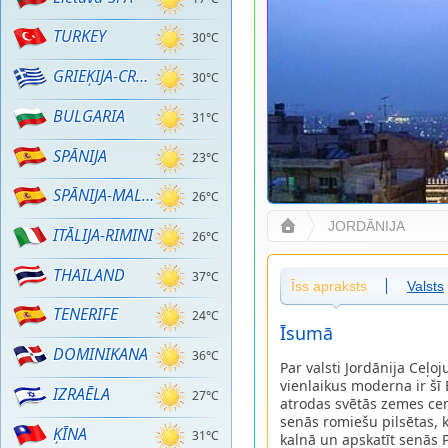
TURKEY
30°C
GRIEĶIJA-CRETE
30°C
BULGARIA
31°C
SPĀNIJA
23°C
SPĀNIJA-MALLORCA
26°C
JORDĀNIJA
ITĀLIJA-RIMINI
26°C
THAILAND
37°C
Īss apraksts
Valsts
TENERIFE
24°C
Īsumā
DOMINIKANA
36°C
Par valsti Jordānija Ceļoj
vienlaikus moderna ir šī 
IZRAĒLA
27°C
atrodas svētās zemes cen
senās romiešu pilsētas, 
ĶĪNA
31°C
kalnā un apskatīt senās 