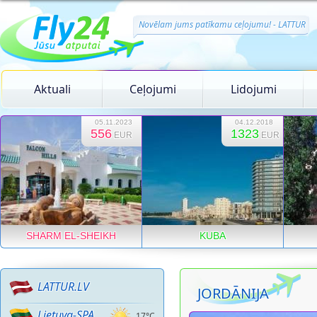
Novēlam jums patīkamu ceļojumu! - LATTUR
Aktuali
Ceļojumi
Lidojumi
05.11.2023
04.12.2018
556
1323
EUR
EUR
SHARM EL-SHEIKH
KUBA
LATTUR.LV
JORDĀNIJA
Lietuva-SPA
17°C