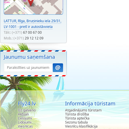
LATTUR, Rīga, Bruņinieku iela 29/31,
LV-1001 - pretī ir autostāvvieta
Tālr.: (+371)
67 00 67 00
Mob.: (+371)
29 12 12 09
Jaunumu saņemšana
Fly24.lv
Informācija tūristam
Uz galveno
Atgadinājums tūristam
Aktuali
Tūrista drošība
Ceļojumi
Tūrista aptečka
Lidojumi
Sezonu tabula
Viesnīcas
Viesnīcu klasifikācija