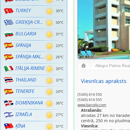
TURKEY
30°C
GRIEĶIJA-CRETE
30°C
BULGARIA
31°C
SPĀNIJA
23°C
SPĀNIJA-MALLORCA
26°C
Allegro Palma Rea
ITĀLIJA-RIMINI
26°C
THAILAND
Viesnīcas apraksts
37°C
TENERIFE
24°C
(5345) 614 550
(5345) 614 555
DOMINIKANA
36°C
www.barcelo.com
Atrašanās:
IZRAĒLA
27°C
atrodas 27 km no Varader
centrā, 250 m no pludma
ĶĪNA
Viesnīca:
31°C