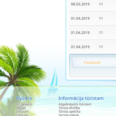
08.03.2019
11
01.04.2019
11
01.04.2019
11
01.04.2019
11
Facebook
Fly24.lv
Informācija tūristam
Uz galveno
Atgadinājums tūristam
Aktuali
Tūrista drošība
Ceļojumi
Tūrista aptečka
Lidojumi
Sezonu tabula