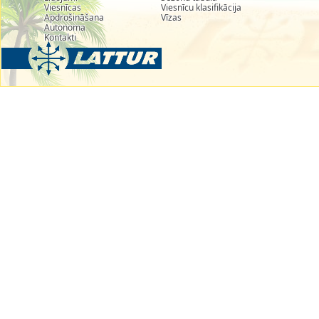
Viesnīcas
Viesnīcu klasifikācija
Apdrošināšana
Vīzas
Autonoma
Kontakti