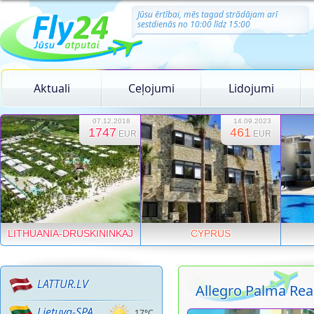
Jūsu ērtībai, mēs tagad strādājam arī
sestdienās no 10:00 līdz 15:00
Aktuali
Ceļojumi
Lidojumi
07.12.2018
14.09.2023
1747
461
EUR
EUR
LITHUANIA-DRUSKININKAJ
CYPRUS
LATTUR.LV
Allegro Palma Rea
Lietuva-SPA
17°C