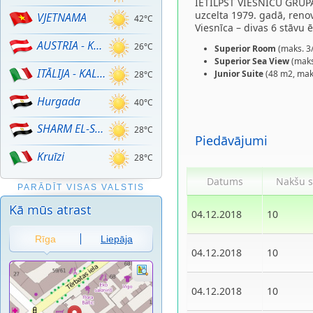
IETILPST VIESNĪCU GRU
uzcelta 1979. gadā, reno
VJETNAMA
42°C
Viesnīca – divas 6 stāvu
AUSTRIA - KALNU SLĒPOŠANA!
26°C
Superior Room
(maks. 3/
Superior Sea View
(maks.
ITĀLIJA - KALNU SLĒPOŠANA
Junior Suite
(48 m2, maks.
28°C
Hurgada
40°C
SHARM EL-SHEIKH
28°C
Piedāvājumi
Kruīzi
28°C
Datums
Nakšu s
PARĀDĪT VISAS VALSTIS
Kā mūs atrast
04.12.2018
10
Rīga
Liepāja
04.12.2018
10
04.12.2018
10