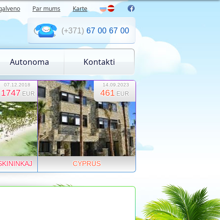
galveno
Par mums
Karte
(+371)
67
00
67
00
Autonoma
Kontakti
07.12.2018
14.09.2023
1747
461
EUR
EUR
SKININKAJ
CYPRUS