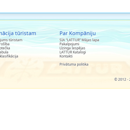
mācija tūristam
Par Kompāniju
jums tūristam
SIA “LATTUR” Mājas lapa
rošība
Pakalpojumi
aptečka
Līzinga Iespējas
abula
LATTUR Katalogi
klasifikācija
Kontakti
Privātuma politika
©
2012 - 2