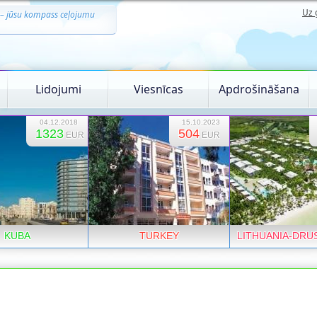
Uz 
 – jūsu kompass ceļojumu
Lidojumi
Viesnīcas
Apdrošināšana
04.12.2018
15.10.2023
1323
504
EUR
EUR
KUBA
TURKEY
LITHUANIA-DRU