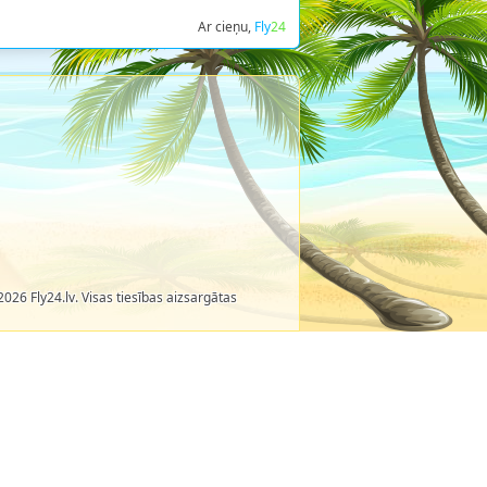
Ar cieņu,
Fly
24
026 Fly24.lv. Visas tiesības aizsargātas