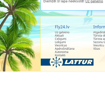
Diemžēl šī lapa neeksistē!
Uz galveno
Fly24.lv
Infor
Uz galveno
Atgadinā
Aktuali
Tūrista d
Ceļojumi
Tūrista 
Lidojumi
Sezonu t
Viesnīcas
Viesnīcu 
Apdrošināšana
Vīzas
Autonoma
Kontakti