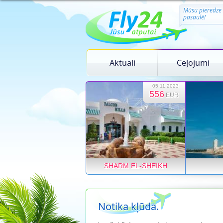
Mūsu pieredze
pasaulē!
Aktuali
Ceļojumi
05.11.2023
556
EUR
SHARM EL-SHEIKH
Notika kļūda.