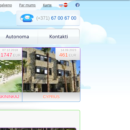
galveno
Par mums
Karte
(+371)
29
12
12
09
Autonoma
Kontakti
07.12.2018
14.09.2023
1747
461
EUR
EUR
SKININKAJ
CYPRUS