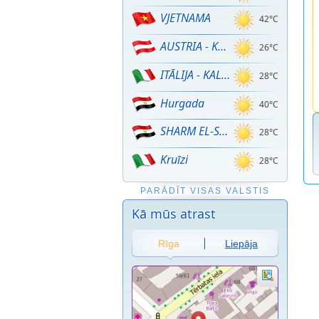
VJETNAMA
42°C
AUSTRIA - KALNU SLĒPOŠANA!
26°C
ITĀLIJA - KALNU SLĒPOŠANA
28°C
Hurgada
40°C
SHARM EL-SHEIKH
28°C
Kruīzi
28°C
PARĀDĪT VISAS VALSTIS
Kā mūs atrast
Rīga
Liepāja