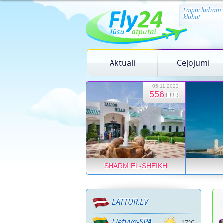
Laipni lūdzam 
klubā!
Aktuali
Ceļojumi
05.11.2023
556
EUR
SHARM EL-SHEIKH
LATTUR.LV
Lietuva-SPA
17°C