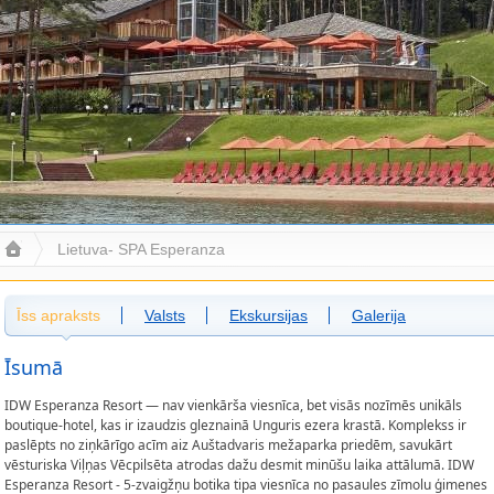
Lietuva- SPA Esperanza
Īss apraksts
Valsts
Ekskursijas
Galerija
Īsumā
IDW Esperanza Resort — nav vienkārša viesnīca, bet visās nozīmēs unikāls
boutique-hotel, kas ir izaudzis gleznainā Unguris ezera krastā. Komplekss ir
paslēpts no ziņkārīgo acīm aiz Auštadvaris mežaparka priedēm, savukārt
vēsturiska Viļņas Vēcpilsēta atrodas dažu desmit minūšu laika attālumā. IDW
Esperanza Resort - 5-zvaigžņu botika tipa viesnīca no pasaules zīmolu ģimenes