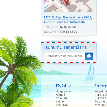
LATTUR, Rīga, Bruņinieku iela 29/31,
LV-1001 - pretī ir autostāvvieta
Tālr.: (+371)
67 00 67 00
Mob.: (+371)
29 12 12 09
Jaunumu saņemšana
Fly24.lv
Infor
Uz galveno
Atgadinā
Aktuali
Tūrista d
Ceļojumi
Tūrista 
Lidojumi
Sezonu t
Viesnīcas
Viesnīcu 