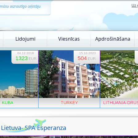
Uz 
mūsu aizrautīgo ceļotāju
Lidojumi
Viesnīcas
Apdrošināšana
04.12.2018
15.10.2023
1323
504
EUR
EUR
KUBA
TURKEY
LITHUANIA-DRU
Lietuva- SPA Esperanza