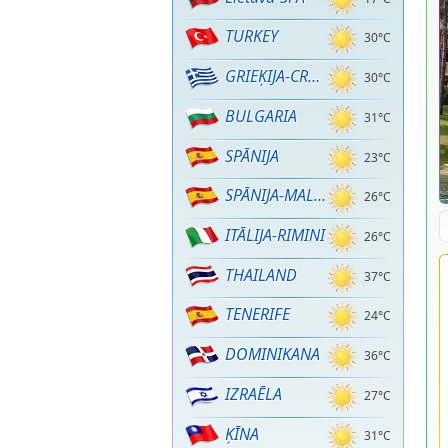
TURKEY
30°C
GRIEĶIJA-CRETE
30°C
BULGARIA
31°C
SPĀNIJA
23°C
SPĀNIJA-MALLORCA
26°C
ITĀLIJA-RIMINI
26°C
THAILAND
37°C
TENERIFE
24°C
DOMINIKANA
36°C
IZRAĒLA
27°C
ĶĪNA
31°C